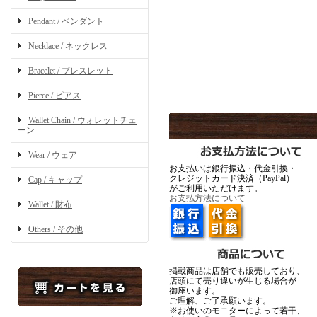
Pendant / ペンダント
Necklace / ネックレス
Bracelet / ブレスレット
Pierce / ピアス
Wallet Chain / ウォレットチェ
ーン
Wear / ウェア
お支払いは銀行振込・代金引換・
クレジットカード決済（PayPal）
Cap / キャップ
がご利用いただけます。
お支払方法について
Wallet / 財布
Others / その他
掲載商品は店舗でも販売しており、
店頭にて売り違いが生じる場合が
御座います。
ご理解、ご了承願います。
※お使いのモニターによって若干、