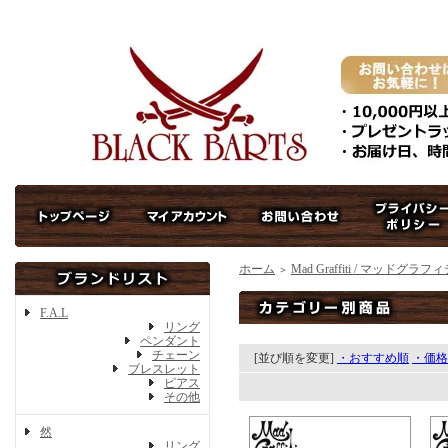
ホーム
Mad Graffiti / マッドグラフ
＞
F.A.L
リング
ペンダント
チェーン
[並び順を変更]
・おすすめ順
・価格
ブレスレット
ピアス
その他
然
リング