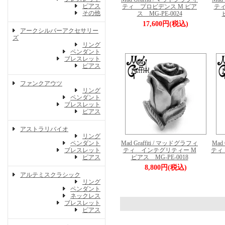
ピアス
ティ プロビデンス M ピア
ティ
その他
ス MG-PE-0024
17,600円(税込)
アークシルバーアクセサリー
ズ
リング
ペンダント
ブレスレット
ピアス
ファンクアウツ
リング
ペンダント
ブレスレット
ピアス
アストラリバイオ
リング
ペンダント
Mad Graffiti / マッドグラフィ
Mad
ブレスレット
ティ インテグリティー M
ティ
ピアス
ピアス MG-PE-0018
8,800円(税込)
アルテミスクラシック
リング
ペンダント
ネックレス
ブレスレット
ピアス