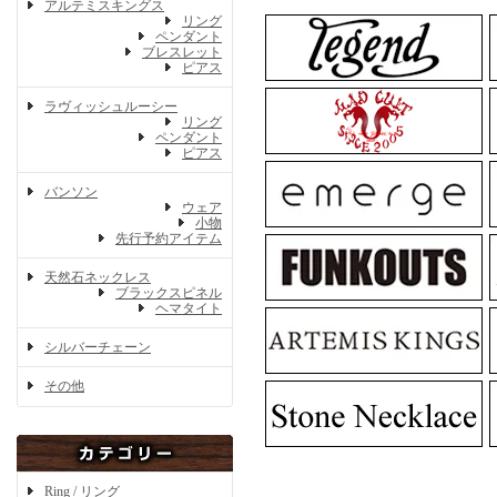
アルテミスキングス
リング
ペンダント
ブレスレット
ピアス
ラヴィッシュルーシー
リング
ペンダント
ピアス
バンソン
ウェア
小物
先行予約アイテム
天然石ネックレス
ブラックスピネル
ヘマタイト
シルバーチェーン
その他
Ring / リング