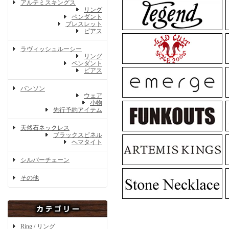
アルテミスキングス
リング
ペンダント
ブレスレット
ピアス
ラヴィッシュルーシー
リング
ペンダント
ピアス
バンソン
ウェア
小物
先行予約アイテム
天然石ネックレス
ブラックスピネル
ヘマタイト
シルバーチェーン
その他
Ring / リング