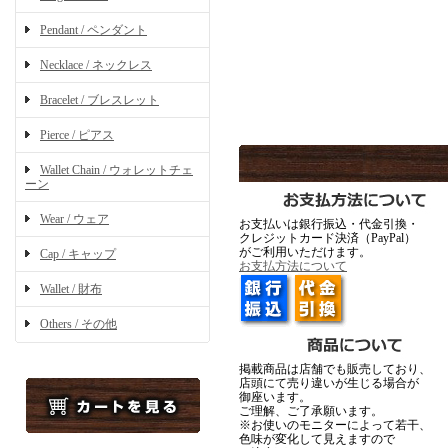
Pendant / ペンダント
Necklace / ネックレス
Bracelet / ブレスレット
Pierce / ピアス
Wallet Chain / ウォレットチェ
ーン
Wear / ウェア
お支払いは銀行振込・代金引換・
クレジットカード決済（PayPal）
がご利用いただけます。
Cap / キャップ
お支払方法について
Wallet / 財布
Others / その他
掲載商品は店舗でも販売しており、
店頭にて売り違いが生じる場合が
御座います。
ご理解、ご了承願います。
※お使いのモニターによって若干、
色味が変化して見えますので