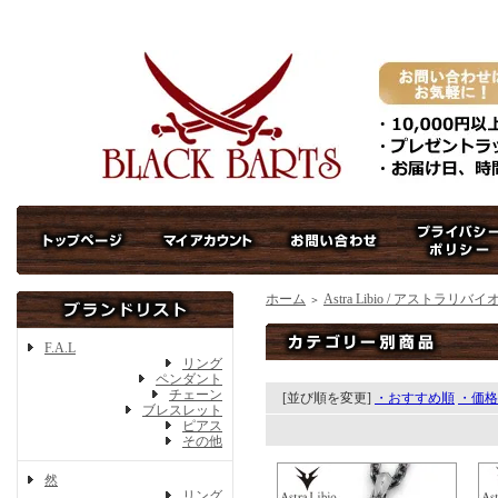
ホーム
Astra Libio / アストラリバイ
＞
F.A.L
リング
ペンダント
チェーン
[並び順を変更]
・おすすめ順
・価格
ブレスレット
ピアス
その他
然
リング