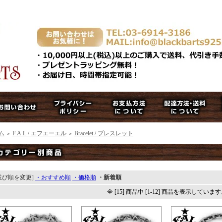
ム
F.A.L / エフエーエル
Bracelet / ブレスレット
＞
＞
並び順を変更]
・おすすめ順
・価格順
・新着順
全 [15] 商品中 [1-12] 商品を表示していま