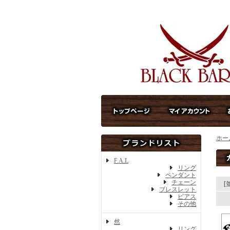
ホー
F.A.L
リング
ペンダント
チェーン
[
ブレスレット
ピアス
その他
然
リング