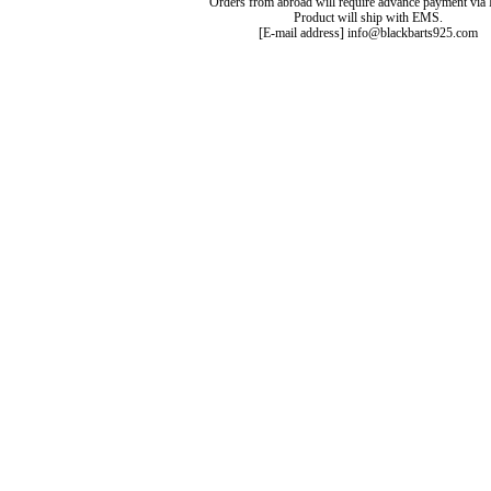
Orders from abroad will require advance payment via 
Product will ship with EMS.
[E-mail address] info@blackbarts925.com