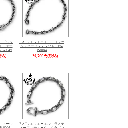
エル ゴシッ
F.A.L / エフエーエル ゴシッ
トチェー
クスターブレスレット FA-
-0049
B-0044
税込)
29,700円(税込)
エル マージ
F.A.L / エフエーエル ラステ
-0066
ィーアンティークオクタゴン