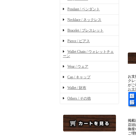
Pendant / ペンダント
Necklace / ネックレス
Bracelet / ブレスレット
Pierce / ピアス
Wallet Chain / ウォレットチェ
ーン
Wear / ウェア
お支
Cap / キャップ
クレ
がご
Wallet / 財布
お支
Others / その他
掲載
店頭
御座
ご理