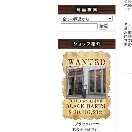
※お
色味
ご注
ネッ
受け
お電
時間
営業時
不定
ブラックバーツ
店長の小林です。