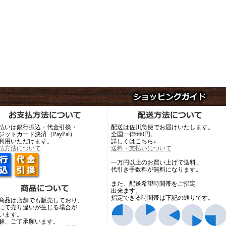
払いは銀行振込・代金引換・
配送は佐川急便でお届けいたします。
ジットカード決済（PayPal）
全国一律660円。
利用いただけます。
詳しくはこちら↓
払方法について
送料・支払いについて
一万円以上のお買い上げで送料、
代引き手数料が無料になります。
また、配送希望時間帯をご指定
出来ます。
指定できる時間帯は下記の通りです。
商品は店舗でも販売しており、
にて売り違いが生じる場合が
います。
解、ご了承願います。