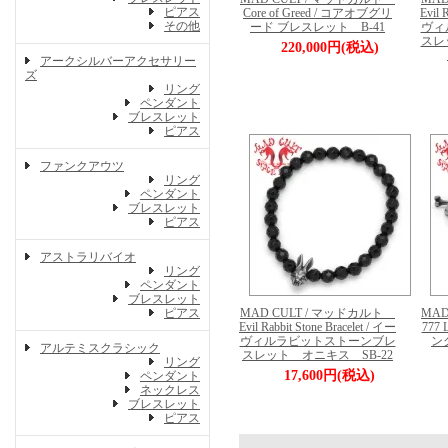
ピアス
Core of Greed / コアオブグリ
Evil 
その他
ード ブレスレット B-41
ヴィ
スレ
220,000円(税込)
アークシルバーアクセサリー
ズ
リング
ペンダント
ブレスレット
ピアス
ファンクアウツ
リング
ペンダント
ブレスレット
ピアス
アストラリバイオ
リング
ペンダント
ブレスレット
ピアス
MAD CULT / マッドカルト
MA
Evil Rabbit Stone Bracelet / イー
777 
ヴィルラビットストーンブレ
ン
アルテミスクラシック
スレット オニキス SB-22
リング
17,600円(税込)
ペンダント
ネックレス
ブレスレット
ピアス