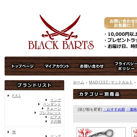
ホーム
MAD CULT / マッドカルト
＞
＞
F.A.L
リング
ペンダント
チェーン
[並び順を変更]
・おすすめ順
・価格
ブレスレット
ピアス
その他
然
リング