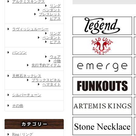
アルテミスキングス
リング
ペンダント
ブレスレット
ピアス
ラヴィッシュルーシー
リング
ペンダント
ピアス
バンソン
ウェア
小物
先行予約アイテム
天然石ネックレス
ブラックスピネル
ヘマタイト
シルバーチェーン
その他
Ring / リング