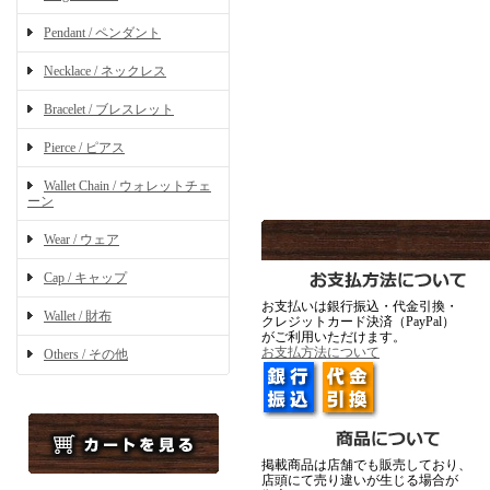
Pendant / ペンダント
Necklace / ネックレス
Bracelet / ブレスレット
Pierce / ピアス
Wallet Chain / ウォレットチェ
ーン
Wear / ウェア
Cap / キャップ
お支払いは銀行振込・代金引換・
Wallet / 財布
クレジットカード決済（PayPal）
がご利用いただけます。
お支払方法について
Others / その他
掲載商品は店舗でも販売しており、
店頭にて売り違いが生じる場合が