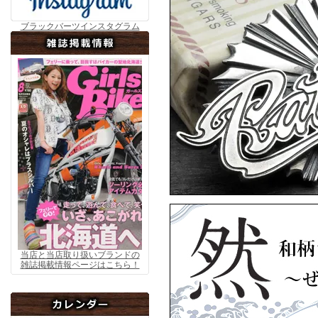
然
ブラックバーツインスタグラム
▼5月8日アップ
ArtemisClassic
Artem
▼4月15日アップ
当店と当店取り扱いブランドの
雑誌掲載情報ページはこちら！
ARTEMISKINGS
ARTEM