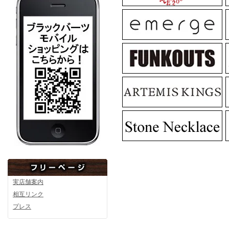
MadGraffiti
MadG
MadGraffiti
MadG
実店舗案内
相互リンク
プレス
MadGraffiti
MadG
▼2月12日アップ