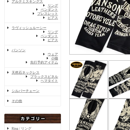
アルテミスキングス
リング
ペンダント
ブレスレット
ピアス
ラヴィッシュルーシー
リング
ペンダント
ピアス
バンソン
ウェア
小物
先行予約アイテム
天然石ネックレス
ブラックスピネル
ヘマタイト
シルバーチェーン
その他
Ring / リング