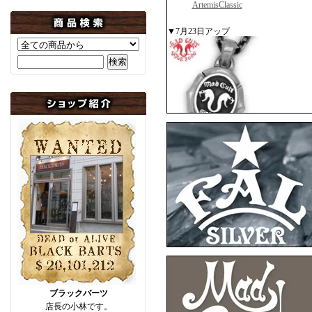
ArtemisClassic
▼7月23日アップ
MADCULT
▼7月10日アップ
F.A.L
F
ブラックバーツ
店長の小林です。