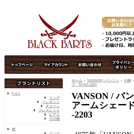
ホーム
VANSON / バンソン
小物
＞
＞
プ NVAS-2203
VANSON /
F.A.L
リング
ペンダント
アームシェード
チェーン
ブレスレット
-2203
ピアス
その他
然
リング