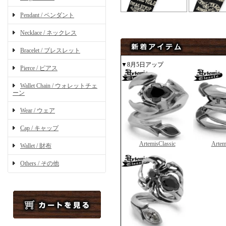
Pendant / ペンダント
Necklace / ネックレス
Bracelet / ブレスレット
▼8月5日アップ
Pierce / ピアス
Wallet Chain / ウォレットチェ
ーン
Wear / ウェア
Cap / キャップ
ArtemisClassic
Artem
Wallet / 財布
Others / その他