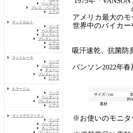
1975年「VANSO
ペンダント
ブレス・バングル
ピアス
アメリカ最大のモ
マッドカルト
世界中のバイカー
リング
ペンダント
ネックレス
ブレスレット
ピアス
その他
吸汗速乾、抗菌防
ラットレース
リング
バンソン2022
ペンダント
チェーン
ブレスレット
ピアス
エマージュ
リング
サイズ / cm
ペンダント
約4
ブレスレット
素材
ピアス
マッドグラフィティ
※お使いのモニタ
リング
ペンダント
ネックレス
ブレスレット