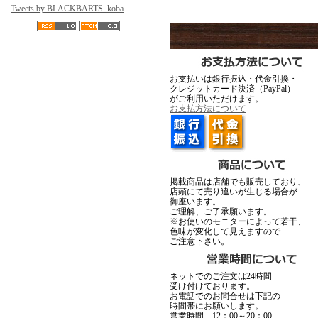
Tweets by BLACKBARTS_koba
お支払いは銀行振込・代金引換・
クレジットカード決済（PayPal）
がご利用いただけます。
Ark silver accessories
Ark silve
お支払方法について
▼1月23日アップ
掲載商品は店舗でも販売しており、
店頭にて売り違いが生じる場合が
御座います。
ご理解、ご了承願います。
※お使いのモニターによって若干、
色味が変化して見えますので
ご注意下さい。
MadGraffiti
▼1月15日アップ
ネットでのご注文は24時間
受け付けております。
お電話でのお問合せは下記の
時間帯にお願いします。
営業時間 12：00～20：00