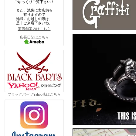
ごゆっくりご覧下さい！
また、池袋に実店舗も
有りますので
池袋にお越しの際は、
是非ご来店下さいね。
実店舗案内はこちら
F.A.L
F
店長日記はこちら
F.A.L
ブラックバーツYahoo店はこちら
▼6月10日アップ