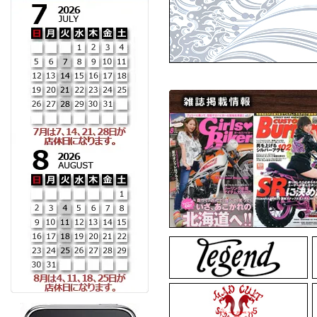
ARTEMISKINGS
▼3月11日アップ
MadGraffiti
MadG