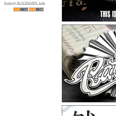
Tweets by BLACKBARTS_koba
然
▼5月8日アップ
ArtemisClassic
Artem
▼4月15日アップ