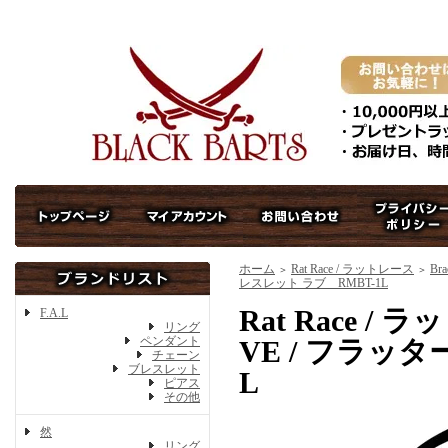
ホーム
Rat Race / ラットレース
Br
＞
＞
レスレット ラブ RMBT-1L
Rat Race / ラ
F.A.L
リング
ペンダント
VE / フラッ
チェーン
ブレスレット
L
ピアス
その他
然
リング