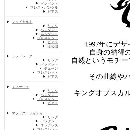
ペンダント
ブレス・バングル
ピアス
マッドカルト
リング
ペンダント
ネックレス
ブレスレット
ピアス
1997年にデ
その他
自身の納得
ラットレース
自然というモチー
リング
ペンダント
チェーン
ブレスレット
その曲線や
ピアス
エマージュ
リング
キングオブスカ
ペンダント
ブレスレット
ピアス
マッドグラフィティ
リング
ペンダント
ネックレス
ブレスレット