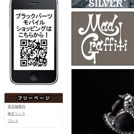
F.A.L
F
F.A.L
F
実店舗案内
相互リンク
プレス
F.A.L
▼6月10日アップ