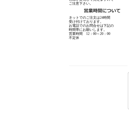
ご注意下さい。
MadGraffiti
▼1月15日アップ
ネットでのご注文は24時間
受け付けております。
お電話でのお問合せは下記の
時間帯にお願いします。
営業時間 12：00～20：00
不定休
MADCULT
▼12月19日アップ
F.A.L
F
▼12月11日アップ