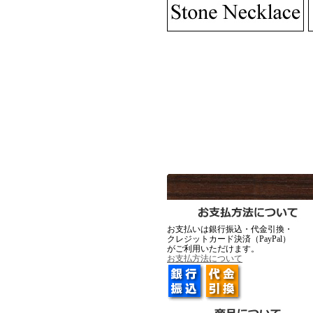
MadGraffiti
MadG
MadGraffiti
MadG
▼2月12日アップ
お支払いは銀行振込・代金引換・
クレジットカード決済（PayPal）
がご利用いただけます。
Ark silver accessories
Ark silve
お支払方法について
▼1月23日アップ