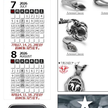
ArtemisClassic
Artem
ArtemisClassic
▼7月23日アップ
MADCULT