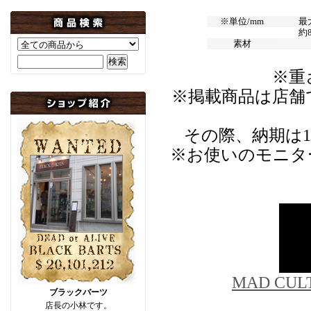
※単位/mm
最
約
素材
※重
※掲載商品は店舗
その際、納期は
※お使いのモニタ
MAD C
ブラックバーツ
店長の小林です。