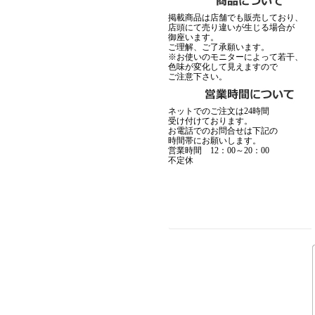
掲載商品は店舗でも販売しており、
店頭にて売り違いが生じる場合が
御座います。
ご理解、ご了承願います。
※お使いのモニターによって若干、
色味が変化して見えますので
ご注意下さい。
MadGraffiti
▼1月15日アップ
ネットでのご注文は24時間
受け付けております。
お電話でのお問合せは下記の
時間帯にお願いします。
営業時間 12：00～20：00
不定休
MADCULT
▼12月19日アップ