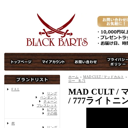
ホーム
MAD CULT / マッドカルト
＞
＞
ロー R-71
MAD CULT / 
F.A.L
リング
ペンダント
/ 777ライトニ
チェーン
ブレスレット
ピアス
その他
然
リング