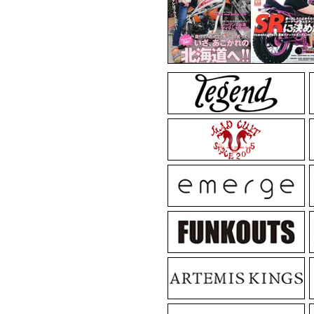
MadGraffiti
MadG
MadGraffiti
MadG