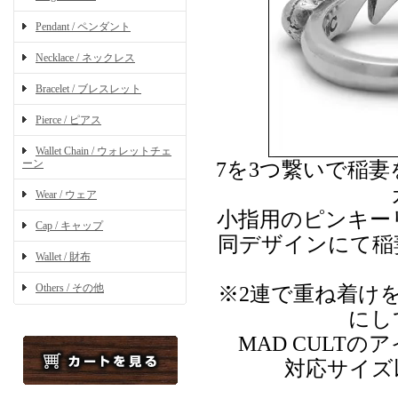
Pendant / ペンダント
Necklace / ネックレス
Bracelet / ブレスレット
Pierce / ピアス
Wallet Chain / ウォレットチェ
ーン
7を3つ繋いで稲
Wear / ウェア
小指用のピンキー
Cap / キャップ
同デザインにて稲
Wallet / 財布
Others / その他
※2連で重ね着け
にし
MAD CULT
対応サイズ