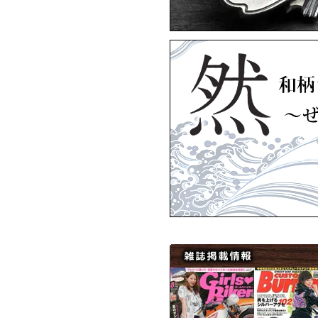
ArtemisClassic
Artem
▼4月15日アップ
ARTEMISKINGS
ARTEM
ARTEMISKINGS
▼3月11日アップ