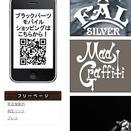
▼7月10日アップ
F.A.L
F
F.A.L
F
実店舗案内
相互リンク
プレス