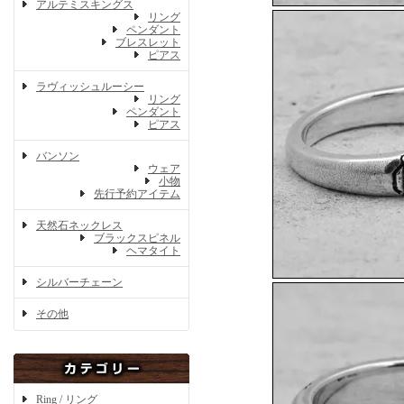
アルテミスキングス
リング
ペンダント
ブレスレット
ピアス
ラヴィッシュルーシー
リング
ペンダント
ピアス
バンソン
ウェア
小物
先行予約アイテム
天然石ネックレス
ブラックスピネル
ヘマタイト
シルバーチェーン
その他
Ring / リング