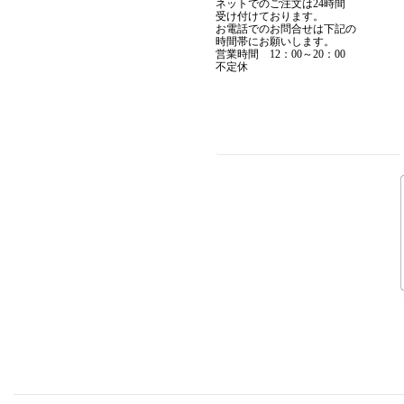
▼1月15日アップ
ネットでのご注文は24時間
受け付けております。
お電話でのお問合せは下記の
時間帯にお願いします。
営業時間 12：00～20：00
不定休
MADCULT
▼12月19日アップ
F.A.L
F
▼12月11日アップ