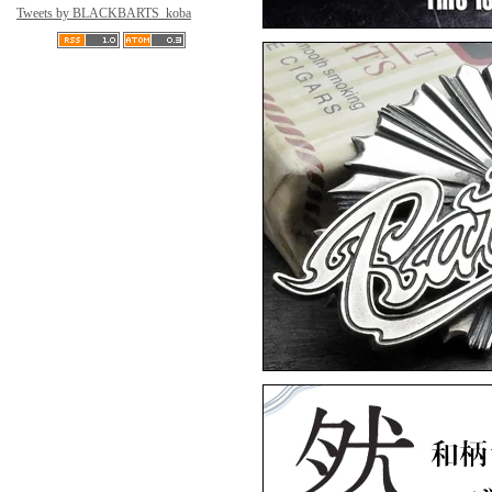
Tweets by BLACKBARTS_koba
然
▼5月8日アップ
ArtemisClassic
Artem
▼4月15日アップ