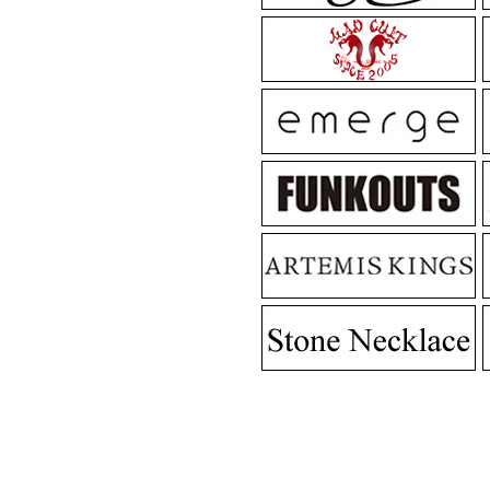
MadGraffiti
MadG
MadGraffiti
MadG