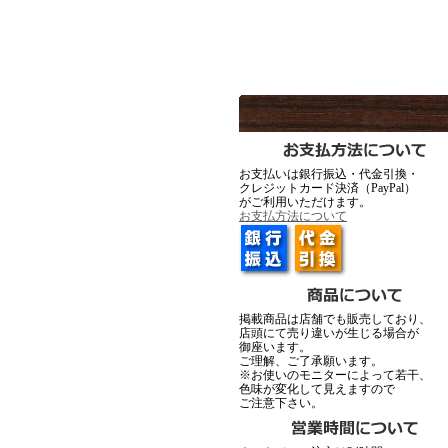
MadGraffiti
MadG
▼2月12日アップ
お支払いは銀行振込・代金引換・
クレジットカード決済（PayPal）
がご利用いただけます。
Ark silver accessories
Ark silve
お支払方法について
▼1月23日アップ
掲載商品は店舗でも販売しており、
店頭にて売り違いが生じる場合が
御座います。
ご理解、ご了承願います。
※お使いのモニターによって若干、
色味が変化して見えますので
ご注意下さい。
MadGraffiti