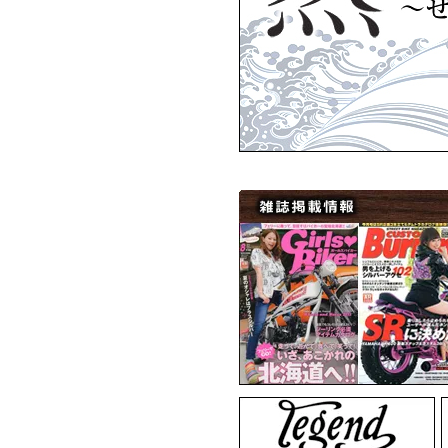
ARTEMISKINGS
ARTEM
ARTEMISKINGS
▼3月11日アップ
MadGraffiti
MadG