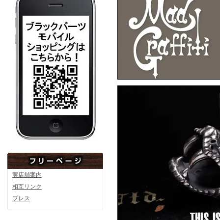
F.A.L
F
F.A.L
F
F.A.L
実店舗案内
相互リンク
▼6月10日アップ
プレス