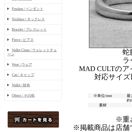
Pendant / ペンダント
Necklace / ネックレス
Bracelet / ブレスレット
Pierce / ピアス
Wallet Chain / ウォレットチェ
蛇
ーン
ラ
Wear / ウェア
MAD CULT
Cap / キャップ
対応サイズ
Wallet / 財布
Others / その他
※単位/mm
最
約
素材
※重
※掲載商品は店舗