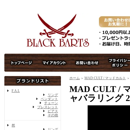
ホーム
MAD CULT / マッドカルト
＞
＞
MAD CULT / 
F.A.L
リング
ャバラリング 2
ペンダント
チェーン
ブレスレット
ピアス
その他
然
リング