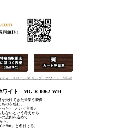
ッドグラフィティ スローン M リング ホワイト MG-R
ホワイト MG-R-0062-WH
響を受けてきた音楽や映像、
たものを感じ、
狂った）｣という言葉と、
もしないという考えから
への皮肉を込めて
」から、
ffiti」と名付ける。