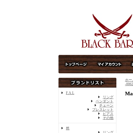
ホー
-006
Ma
F.A.L
リング
ペンダント
チェーン
ブレスレット
ピアス
その他
然
リング