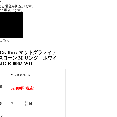
す。
じる場合が御座います。
ご了承願います。
覧はこちら！
 Graffiti / マッドグラフィテ
スローン M リング ホワイ
G-R-0062-WH
MG-R-0062-WH
価
59,400円(税込)
数
個
グ