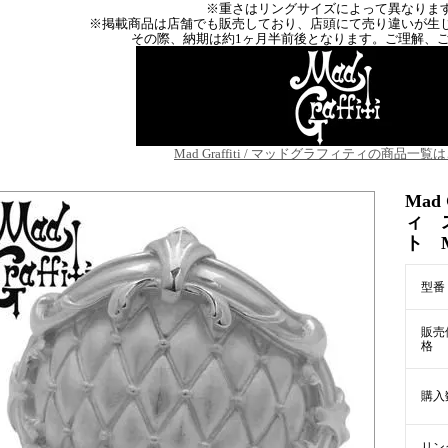
※重さはリングサイズによって異なりま
※掲載商品は店舗でも販売しており、店頭にて売り違いが生
その際、納期は約1ヶ月半前後となります。ご理解、
Mad Graffiti / マッドグラフィティの商品一
Mad
ィ 
ト M
型番
販売
格
購入
リン