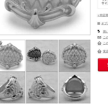
サイ
» 特定
オプ
買
こ
こ
実