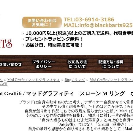
ム
Mad Graffiti / マッドグラフィティ
Ring / リング
Mad Graffiti / マ
＞
＞
＞
2-WH
d Graffiti / マッドグラフィティ スローン M リング 
ブランドは自身を映すものだと考え、デザイナー自身が今まで影
その中でも強く刺激を受けたものはどこか狂気じみ
自身が創り出す作品にもその表現を宿らせたいと願い｢Mad（
芸術のような作品の制作を目指し、物造りに対し一片の妥協
「自分の造るものはまだまだ落書き」と向上心と自身
「Art(芸術)」ではなく「Graffiti（落書き）
自身の嗜好や思想から創り出されるものの総称として「Mad Gla