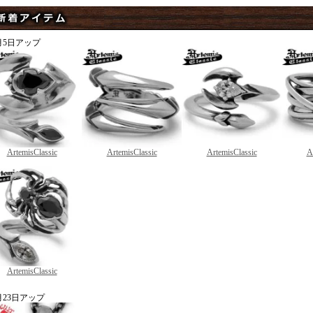
月5日アップ
ArtemisClassic
ArtemisClassic
ArtemisClassic
A
ArtemisClassic
月23日アップ