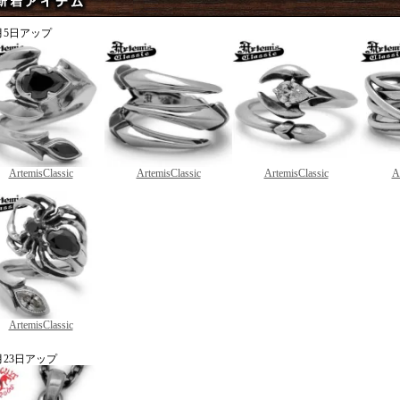
月5日アップ
ArtemisClassic
ArtemisClassic
ArtemisClassic
A
ArtemisClassic
月23日アップ