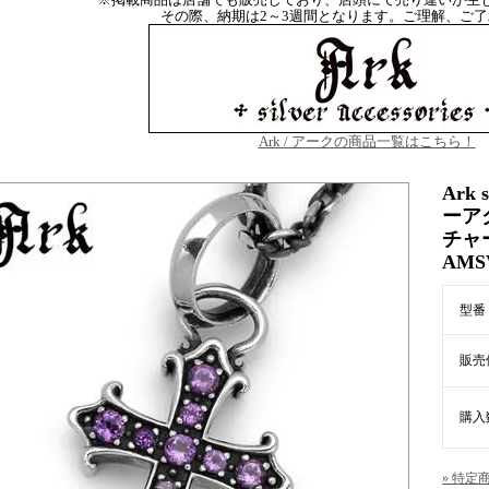
その際、納期は2～3週間となります。ご理解、ご
Ark / アークの商品一覧はこちら！
Ark 
ーア
チャ
AMS
型番
販売
購入
» 特定