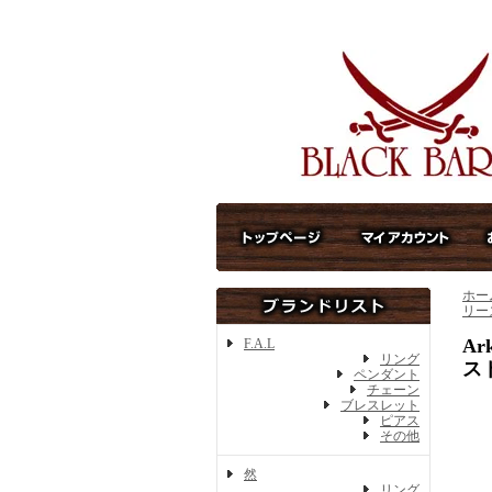
ホー
リー
Ar
F.A.L
リング
スト
ペンダント
チェーン
ブレスレット
ピアス
その他
然
リング