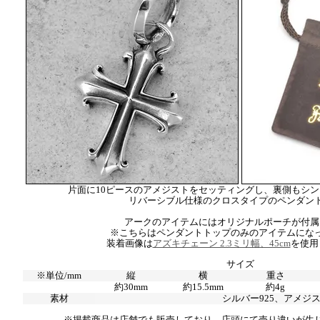
片面に10ピースのアメジストをセッティングし、裏側もシ
リバーシブル仕様のクロスタイプのペンダン
アークのアイテムにはオリジナルポーチが付属
※こちらはペンダントトップのみのアイテムにな
装着画像は
アズキチェーン 2.3ミリ幅、45cm
を使用
サイズ
※単位/mm
縦
横
重さ
約30mm
約15.5mm
約4g
素材
シルバー925、アメジ
※掲載商品は店舗でも販売しており、店頭にて売り違いが生