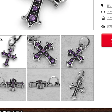
買
こ
こ
実