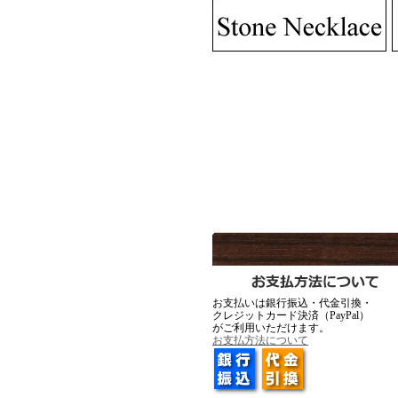
MadGraffiti
MadG
MadGraffiti
MadG
▼2月12日アップ
お支払いは銀行振込・代金引換・
クレジットカード決済（PayPal）
がご利用いただけます。
Ark silver accessories
Ark silve
お支払方法について
▼1月23日アップ