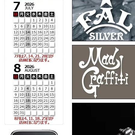
▼7月10日アップ
F.A.L
F
F.A.L
F