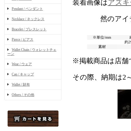
装着画像は
アズキチ
Pendant / ペンダント
然のアイ
Necklace / ネックレス
Bracelet / ブレスレット
※単位/mm
Pierce / ピアス
約2
素材
Wallet Chain / ウォレットチェ
ーン
※掲載商品は店舗
Wear / ウェア
Cap / キャップ
その際、納期は2
Wallet / 財布
Others / その他