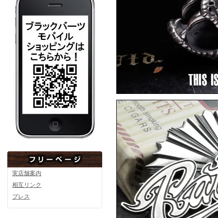
F.A.L
▼6月10日アップ
然
▼5月8日アップ
実店舗案内
相互リンク
プレス