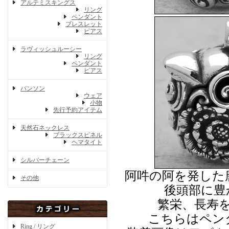
アルテミスキングス
リング
ペンダント
ブレスレット
ピアス
ラヴィッシュルーシー
リング
ペンダント
ピアス
バンソン
ウェア
小物
先行予約アイテム
天然石ネックレス
ブラックスピネル
ヘマタイト
シルバーチェーン
阿吽の阿を発した
その他
後頭部に豊
繁栄、長寿
こちらはペン
Ring / リング