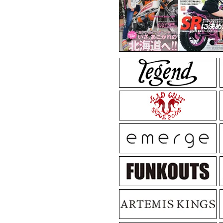
MadGraffiti
MadG
MadGraffiti
MadG