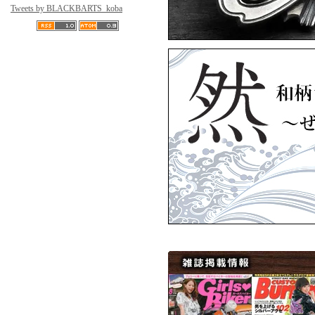
Tweets by BLACKBARTS_koba
ArtemisClassic
Artem
▼4月15日アップ
ARTEMISKINGS
ARTEM
ARTEMISKINGS
▼3月11日アップ