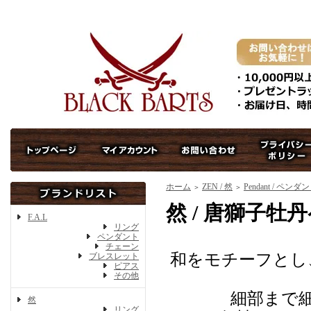
ホーム
ZEN / 然
Pendant / ペンダ
＞
＞
然 / 唐獅子牡
F.A.L
リング
ペンダント
チェーン
和をモチーフとし
ブレスレット
ピアス
その他
細部まで
然
リング