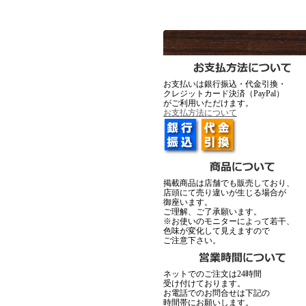
▼2月12日アップ
お支払いは銀行振込・代金引換・
クレジットカード決済（PayPal）
がご利用いただけます。
Ark silver accessories
Ark silve
お支払方法について
▼1月23日アップ
掲載商品は店舗でも販売しており、
店頭にて売り違いが生じる場合が
御座います。
ご理解、ご了承願います。
※お使いのモニターによって若干、
色味が変化して見えますので
ご注意下さい。
MadGraffiti
▼1月15日アップ
ネットでのご注文は24時間
受け付けております。
お電話でのお問合せは下記の
時間帯にお願いします。