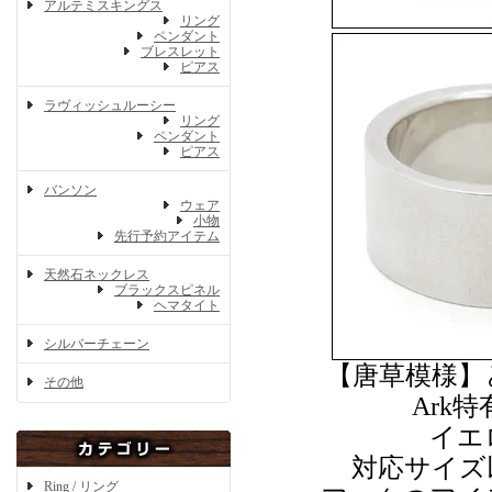
アルテミスキングス
リング
ペンダント
ブレスレット
ピアス
ラヴィッシュルーシー
リング
ペンダント
ピアス
バンソン
ウェア
小物
先行予約アイテム
天然石ネックレス
ブラックスピネル
ヘマタイト
シルバーチェーン
【唐草模様】
その他
Ark
イエ
対応サイズ
Ring / リング