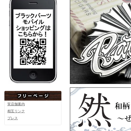
然
▼5月8日アップ
ArtemisClassic
Artem
▼4月15日アップ
実店舗案内
相互リンク
プレス
ARTEMISKINGS
ARTEM