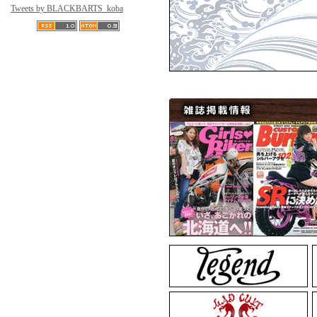
Tweets by BLACKBARTS_koba
ARTEMISKINGS
▼3月11日アップ
MadGraffiti
MadG