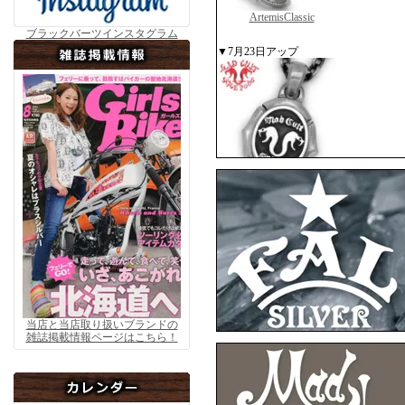
ArtemisClassic
ブラックバーツインスタグラム
▼7月23日アップ
MADCULT
▼7月10日アップ
当店と当店取り扱いブランドの
雑誌掲載情報ページはこちら！
F.A.L
F