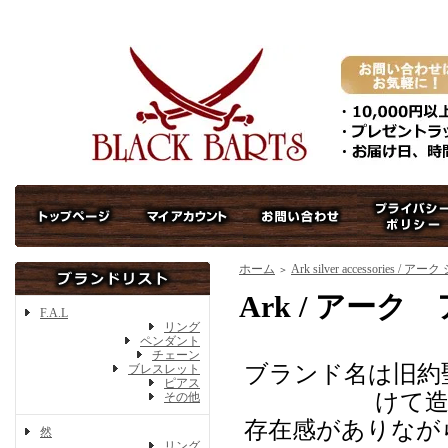
ホーム
Ark silver accessories
＞
Ark / アー
F.A.L
リング
ペンダント
チェーン
ブランド名は旧約
ブレスレット
ピアス
けて造
その他
存在感がありなが
然
リング